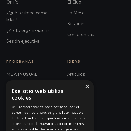
Onlife*
El Club
¿Qué te frena como
La Mesa
líder?
Sesiones
¿Y a tu organización?
Conferencias
Sesión ejecutiva
PROGRAMAS
IDEAS
MBA INUSUAL
Artículos
×
Humanos con Recursos
Glosario
Ese sitio web utiliza
Recursos Inhumanos
Observatorio
cookies
Comunicación e
Podcast
Utilizamos cookies para personalizar el
contenido, los anuncios y analizar nuestro
Influencia
Manifiesto
tráfico. También compartimos información
sobre su uso de nuestro sitio con nuestros
101 Errores de liderazgo
Eventos
socios de publicidad y análisis, quienes