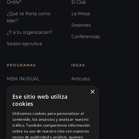
Onlife*
El Club
¿Qué te frena como
La Mesa
líder?
Sesiones
¿Y a tu organización?
Conferencias
Sesión ejecutiva
PROGRAMAS
IDEAS
MBA INUSUAL
Artículos
×
Humanos con Recursos
Glosario
Ese sitio web utiliza
Recursos Inhumanos
Observatorio
cookies
Comunicación e
Podcast
Utilizamos cookies para personalizar el
contenido, los anuncios y analizar nuestro
Influencia
Manifiesto
tráfico. También compartimos información
sobre su uso de nuestro sitio con nuestros
101 Errores de liderazgo
Eventos
socios de publicidad y análisis, quienes